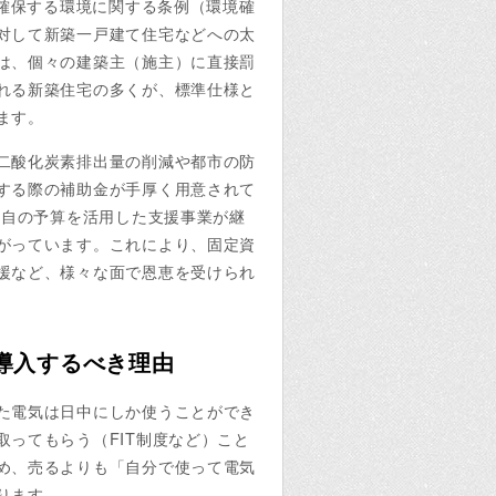
を確保する環境に関する条例（環境確
対して新築一戸建て住宅などへの太
は、個々の建築主（施主）に直接罰
れる新築住宅の多くが、標準仕様と
ます。
二酸化炭素排出量の削減や都市の防
する際の補助金が手厚く用意されて
独自の予算を活用した支援事業が継
がっています。これにより、固定資
援など、様々な面で恩恵を受けられ
で導入するべき理由
た電気は日中にしか使うことができ
ってもらう（FIT制度など）こと
め、売るよりも「自分で使って電気
ります。