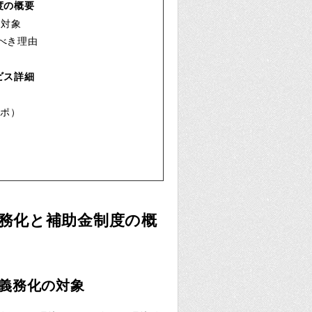
度の概要
の対象
るべき理由
ビス詳細
サポ）
）
義務化と補助金制度の概
策と義務化の対象