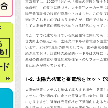
東京都では、2025年4月から「都民の健康と安全
保条例）」の改正に基づき、大手住宅メーカー等に
陽光発電設備の設置が義務化されました。この制度
則が科されるものではありませんが、都内で供給さ
して太陽光発電の搭載を求められる時代になってい
また、すでに建てられている既築住宅に関しても、
災力向上の観点から、太陽光パネルや蓄電池を設置
います。2026年最新の動向としても、国や東京都
続されており、設置時の経済的ハードルは大幅に下
産税の優遇措置や環境配慮型住宅へのリフォーム支
る仕組みが整っています。
1-2. 太陽光発電と蓄電池をセット
太陽光発電システムを単体で導入する場合、発電し
ません。使い切れずに余った電気は電力会社に買い取
になりますが、近年は売電価格が下落傾向にあるた
代を浮かす（自家消費）」ほうが圧倒的にお得にな